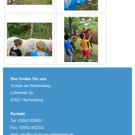
Hier finden Sie uns
Schule am Rothenberg
Lohmühle 2a
57627 Hachenburg
Kontakt
Tel: 02662-939457
Fax: 02662-942231
Mail: info@schule-am-rothenberg.de