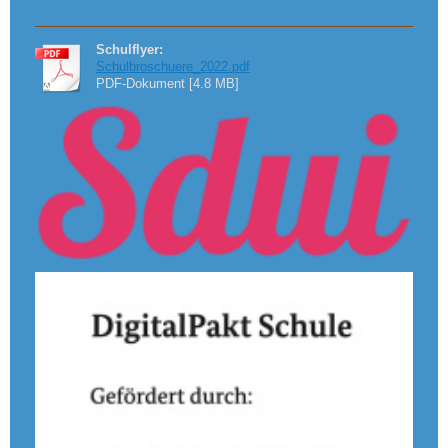
Schulflyer:
Schulbroschuere_2022.pdf
PDF-Dokument [4.8 MB]